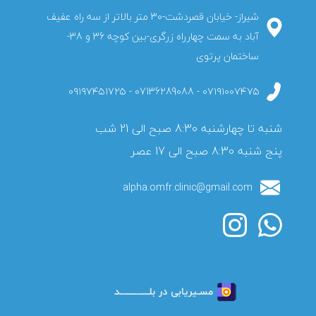
شیراز- خیابان قصردشت-30 متر بالاتر از سه راه عفیف
آباد به سمت چهارراه زرگری-بین کوچه 36 و 38-
ساختمان پرتوی
۰۷۱۹۱۰۰۷۴۷۵ - 07136289088 - ۰۹۱۹۷۴۵۱۷۲۵
پنج شنبه 8:30 صبح الی 17 عصر
alpha.omfr.clinic@gmail.com