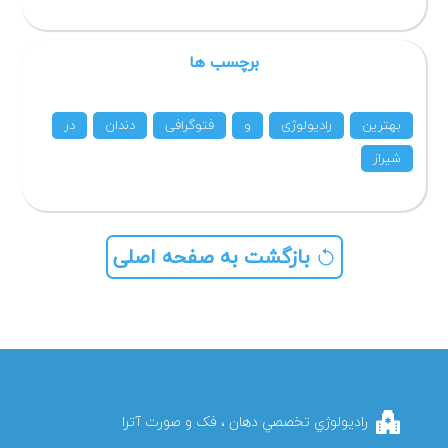
برچسب ها
بهترین
رادیولوژی
و
فتوگرافی
دندان
در
شیراز
بازگشت به صفحه اصلی
راديولوژي تخصصي دهان ، فک و صورت آترا