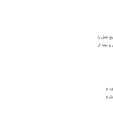
ج عمل را
و بعد از
، و
ل و