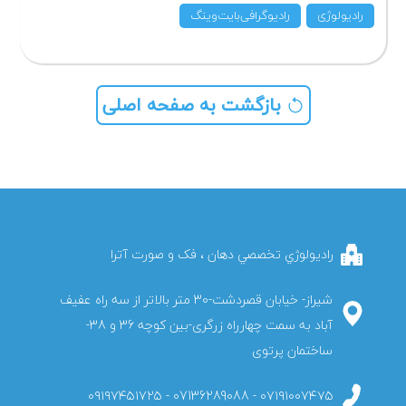
رادیولوژی
رادیوگرافی‌‌بایت‌وینگ
بازگشت به صفحه اصلی
راديولوژي تخصصي دهان ، فک و صورت آترا
شیراز- خیابان قصردشت-30 متر بالاتر از سه راه عفیف
آباد به سمت چهارراه زرگری-بین کوچه 36 و 38-
ساختمان پرتوی
۰۷۱۹۱۰۰۷۴۷۵ - 07136289088 - ۰۹۱۹۷۴۵۱۷۲۵