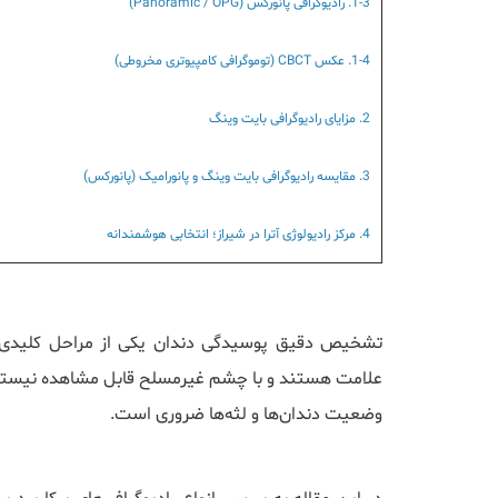
1-3. رادیوگرافی پانورکس (Panoramic / OPG)
1-4. عکس CBCT (توموگرافی کامپیوتری مخروطی)
2. مزایای رادیوگرافی بایت وینگ
3. مقایسه رادیوگرافی بایت وینگ و پانورامیک (پانورکس)
4. مرکز رادیولوژی آترا در شیراز؛ انتخابی هوشمندانه
تشخیص دقیق پوسیدگی دندان یکی از مراحل کلیدی در
علامت هستند و با چشم غیرمسلح قابل مشاهده نیستند. 
وضعیت دندان‌ها و لثه‌ها ضروری است.