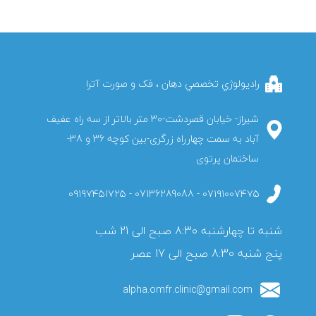
راديولوژي تخصصي دهان ، فک و صورت آترا
شیراز- خیابان قصردشت-30 متر بالاتر از سه راه عفیف
آباد به سمت چهارراه زرگری-بین کوچه 36 و 38-
ساختمان پرتوی
۰۷۱۹۱۰۰۷۴۷۵ - 07136289088 - ۰۹۱۹۷۴۵۱۷۲۵
پنج شنبه 8:30 صبح الی 17 عصر
alpha.omfr.clinic@gmail.com